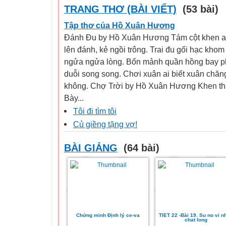
TRANG THƠ (BÀI VIẾT)
(53 bài)
Tập thơ của Hồ Xuân Hương
Đánh Đu by Hồ Xuân Hương Tám cột khen ai 
lên đánh, kẻ ngồi trông. Trai đu gối hạc kho
ngửa ngửa lòng. Bốn mảnh quần hồng bay ph
duỗi song song. Chơi xuân ai biết xuân chăng t
không. Chợ Trời by Hồ Xuân Hương Khen tha
Bày...
Tôi đi tìm tôi
Củ giềng tặng vợ!
BÀI GIẢNG
(64 bài)
Chứng minh Định lý ce-va
TIET 22 -Bài 19. Su no vi nh
chat long