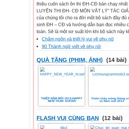
thiệu cuốn sách ôn thi ĐH-CĐ bán chạy nhấ
LUYỆN THI ĐH- CĐ MÔN VẬT LÝ” TÁC GIẢ
của chúng tôi cho ra đời một bộ sách đầy đủ c
sinh ĐH – CĐ và hướng dẫn bạn đọc nhiều c
toán. Sẽ là một sơ suất lớn khi bộ sách này 
Châm ngôn và triết lý vui về phụ nữ
90 Thành ngữ viết về phụ nữ
QUÀ TẶNG (PHIM, ẢNH)
(14 bài)
THIỆP NĂM MỚI 2013-HAPPY
Violet chào mừng Giáng s
NEW YEAR- GUITAR
và Năm mới 2013
FLASH VUI CÙNG BẠN
(12 bài)