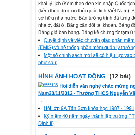
khai lý lịch (Kèm theo đơn xin nhập Quốc tịch
(kèm theo đơn xin thôi quốc tịch Việt Nam). 
sở hữu nhà nước. Bản tường trình đã từng 
nhà ở, đất ở. Bảng cân đối tài khoản. Bảng đ
Bảng giá bán hàng. Bảng kê chứng từ tạm ứng
Quyết định về việc chuyển giao phần mềm t
(EMIS) và hệ thống phần mềm quản lý trườn
Một số chính sách mới sẽ có hiệu lực vào 
như sau:
HÌNH ẢNH HOẠT ĐỘNG
(12 bài)
Hôi diễn văn nghệ chào mừng ng
Nam20/11/2012 - Trường THCS Nguyễn Vă
...
Hội lớp 9A Tân Sơn khóa học 1987 - 1991
Kỷ niệm 40 năm ngày thành lập trường PTT
Định II)