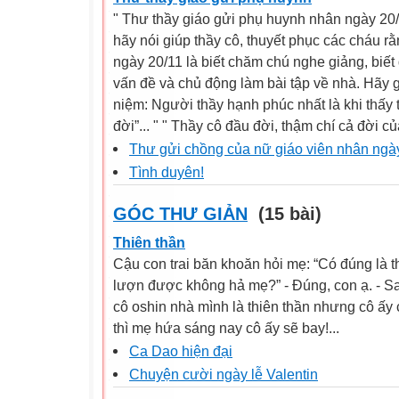
" Thư thầy giáo gửi phụ huynh nhân ngày 20/1
hãy nói giúp thầy cô, thuyết phục các cháu r
ngày 20/11 là biết chăm chú nghe giảng, biết 
vấn đề và chủ động làm bài tập về nhà. Hãy 
niệm: Người thầy hạnh phúc nhất là khi thấy 
đời”... " " Thầy cô đầu đời, thậm chí cả đời củ
Thư gửi chồng của nữ giáo viên nhân ngà
Tình duyên!
GÓC THƯ GIẢN
(15 bài)
Thiên thần
Cậu con trai băn khoăn hỏi mẹ: “Có đúng là t
lượn được không hả mẹ?” - Đúng, con ạ. - Sa
cô oshin nhà mình là thiên thần nhưng cô ấy c
thì mẹ hứa sáng nay cô ấy sẽ bay!...
Ca Dao hiện đại
Chuyện cười ngày lễ Valentin