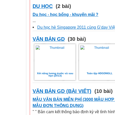
DU HỌC
(2 bài)
Du học - học bổng - khuyến mãi ?
...
Du học hè Singapore 2011 cùng G’day Vi
VĂN BẢN GD
(30 bài)
Xét nâng lương trước và sau
Toàn tập HDGDNGLL
hạn (2013)
VĂN BẢN GD (BÀI VIẾT)
(10 bài)
MẪU VĂN BẢN MIỄN PHÍ (3000 MẪU HỢP
MẪU ĐƠN THÔNG DỤNG)
" " Bản cam kết thông báo định kỳ về tình hìn