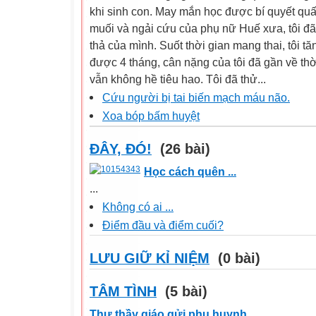
khi sinh con. May mắn học được bí quyết qu
muối và ngải cứu của phụ nữ Huế xưa, tôi đã
thả của mình. Suốt thời gian mang thai, tôi t
được 4 tháng, cân nặng của tôi đã gần về thờ
vẫn không hề tiêu hao. Tôi đã thử...
Cứu người bị tai biến mạch máu não.
Xoa bóp bấm huyệt
ĐÂY, ĐÓ!
(26 bài)
Học cách quên ...
...
Không có ai ...
Điểm đầu và điểm cuối?
LƯU GIỮ KỈ NIỆM
(0 bài)
TÂM TÌNH
(5 bài)
Thư thầy giáo gửi phụ huynh