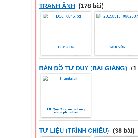
TRANH ẢNH
(178 bài)
20-11-2015
MÈO VỜN ...
BẢN ĐỒ TƯ DUY (BÀI GIẢNG)
(1 
L8_Quy đồng mâu chung
nhiều phân thức
TƯ LIỆU (TRÌNH CHIẾU)
(38 bài)