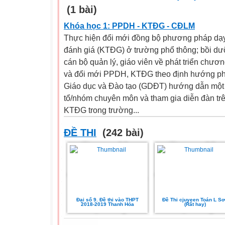
(1 bài)
Khóa học 1: PPDH - KTĐG - CĐLM
Thực hiện đổi mới đồng bộ phương pháp dạy
đánh giá (KTĐG) ở trường phổ thông; bồi dư
cán bộ quản lý, giáo viên về phát triển chươn
và đổi mới PPDH, KTĐG theo định hướng phát
Giáo dục và Đào tạo (GDĐT) hướng dẫn một 
tổ/nhóm chuyên môn và tham gia diễn đàn t
KTĐG trong trường...
ĐỀ THI
(242 bài)
Đại số 9. Đề thi vào THPT
Đề Thi cjuyeen Toán L S
2018-2019 Thanh Hóa
(Rất hay)