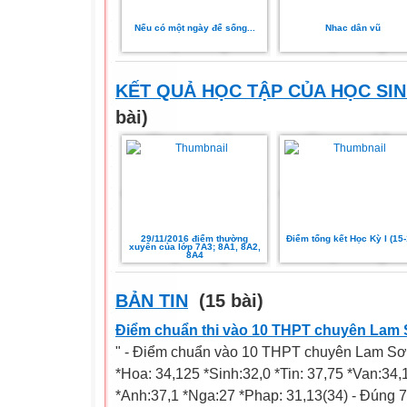
Nếu có một ngày để sống...
Nhac dân vũ
KẾT QUẢ HỌC TẬP CỦA HỌC SI
bài)
29/11/2016 điểm thường
Điểm tổng kết Học Kỳ I (15-
xuyên của lớp 7A3; 8A1, 8A2,
8A4
BẢN TIN
(15 bài)
Điểm chuẩn thi vào 10 THPT chuyên Lam
" - Điểm chuẩn vào 10 THPT chuyên Lam Sơn:
*Hoa: 34,125 *Sinh:32,0 *Tin: 37,75 *Van:34,
*Anh:37,1 *Nga:27 *Phap: 31,13(34) - Đúng 7