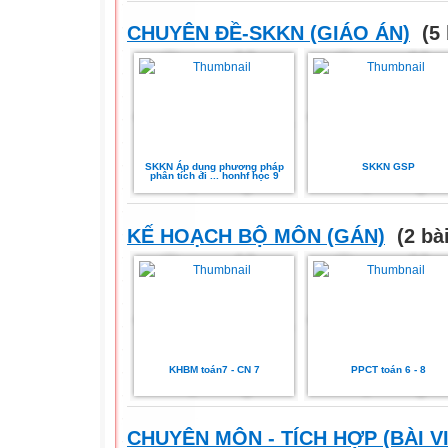
CHUYÊN ĐỀ-SKKN (GIÁO ÁN)
(5 
SKKN Áp dụng phương pháp
SKKN GSP
phân tích đi ... honhf học 9
KẾ HOẠCH BỘ MÔN (GÁN)
(2 bài
KHBM toán7 - CN 7
PPCT toán 6 - 8
CHUYÊN MÔN - TÍCH HỢP (BÀI VI