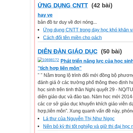
ỨNG DỤNG CNTT
(42 bài)
hay ve
bản đồ tư duy về đơi nóng...
Ứng dụng CNTT trong dạy học khó khăn v
Cách đổi tên miền cho oách
DIỄN ĐÀN GIÁO DỤC
(50 bài)
Phát triển năng lực của học si
“tích hợp liên môn”
" " Nằm trong lộ trình đổi mới đồng bộ phươn
đánh giá ở các trường phổ thông theo định h
học sinh trên tinh thần Nghị quyết 29 - NQ/T
diện giáo dục và đào tạo. Năm học mới 201
các cơ sở giáo dục khuyến khích giáo viên d
hợp,liên môn”. Xung quanh vấn đề này, phóng
Lá thư của Nguyễn Thị Như Ngọc
Nên bỏ kỳ thi tốt nghiệp và giữ thi đại họ