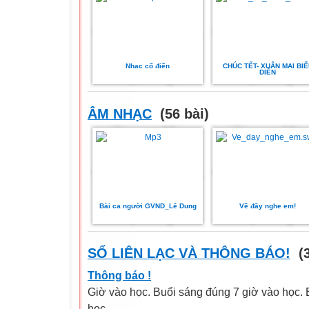
Nhac cổ điển
CHÚC TẾT- XUÂN MAI BIỂ
DIỄN
ÂM NHẠC
(56 bài)
Bài ca người GVND_Lê Dung
Về đây nghe em!
SỔ LIÊN LẠC VÀ THÔNG BÁO!
(3
Thông báo !
Giờ vào học. Buổi sáng đúng 7 giờ vào học. 
học....