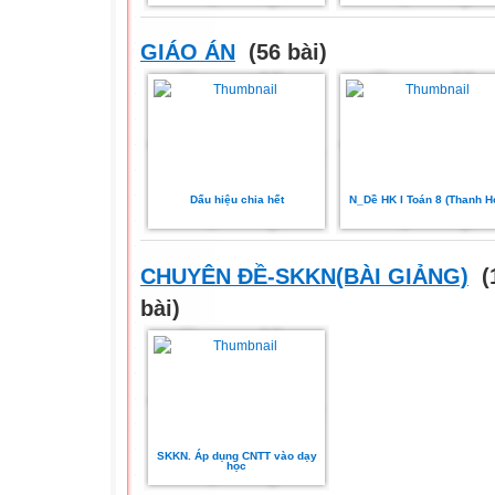
GIÁO ÁN
(56 bài)
Dấu hiệu chia hết
N_Dề HK I Toán 8 (Thanh H
CHUYÊN ĐỀ-SKKN(BÀI GIẢNG)
(
bài)
SKKN. Áp dụng CNTT vào dạy
học